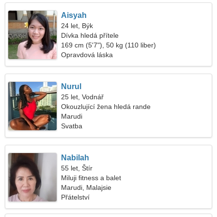
Aisyah
24 let, Býk
Dívka hledá přítele
169 cm (5'7"), 50 kg (110 liber)
Opravdová láska
Nurul
25 let, Vodnář
Okouzlující žena hledá rande
Marudi
Svatba
Nabilah
55 let, Štír
Miluji fitness a balet
Marudi, Malajsie
Přátelství