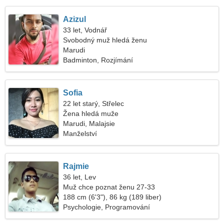
Azizul
33 let, Vodnář
Svobodný muž hledá ženu
Marudi
Badminton, Rozjímání
Sofia
22 let starý, Střelec
Žena hledá muže
Marudi, Malajsie
Manželství
Rajmie
36 let, Lev
Muž chce poznat ženu 27-33
188 cm (6'3"), 86 kg (189 liber)
Psychologie, Programování