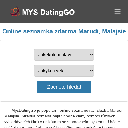
Online seznamka zdarma Marudi, Malajsie
MysDatingGo je populární online seznamovací služba Marudi,
Malajsie. Stránka pomáhá najít vhodné členy pomocí různých
vyhledávacích filtrů v unikátním seznamovacím systému. Určete
si účel seznamování a najděte si příjemnou společnost pomocí