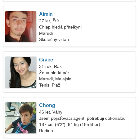
Aimin
27 let, Štír
Chlap hledá přítelkyni
Marudi
Skutečný vztah
Grace
31 rok, Rak
Žena hledá pár
Marudi, Malajsie
Tenis, Pláž
Chong
46 let, Váhy
Jsem pojišťovací agent, potřebuji dokonalou
ženu
187 cm (6'2"), 84 kg (185 liber)
Rodina