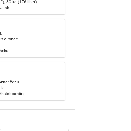
"), 80 kg (176 liber)
vztah
a
rt a tanec
láska
oznat ženu
sie
 Skateboarding