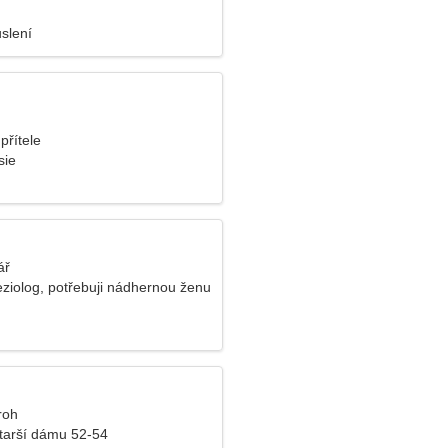
slení
přítele
sie
ář
ziolog, potřebuji nádhernou ženu
roh
tarší dámu 52-54