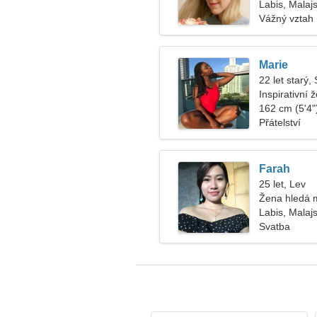
Labis, Malajs
Vážný vztah
Marie
22 let starý, 
Inspirativní 
162 cm (5'4")
Přátelství
Farah
25 let, Lev
Žena hledá 
Labis, Malajs
Svatba