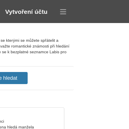
Vytvoření účtu
se kterými se můžete spřátelit a
avažte romantické známosti při hledání
te se k bezplatné seznamce Labis pro
nci
ena hledá manžela