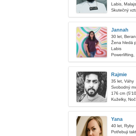
Labis, Malajs
Skutečný vz
Jannah
30 let, Beran
Žena hledá 
Labis
Powerlifting,
Rajmie
35 let, Váhy
Svobodný mu
176 cm (5'10"
Kuželky, Noč
Yana
40 let, Ryby
Potřebuji tak