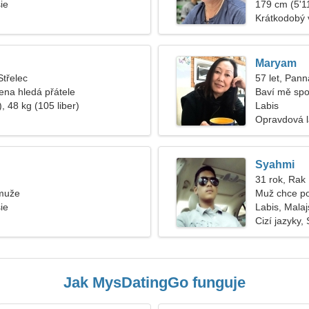
ie
179 cm (5'11
Krátkodobý 
Maryam
Střelec
57 let, Pann
žena hledá přátele
Baví mě spo
, 48 kg (105 liber)
Labis
Opravdová 
Syahmi
31 rok, Rak
muže
Muž chce p
ie
Labis, Malaj
Cizí jazyky,
Jak MysDatingGo funguje