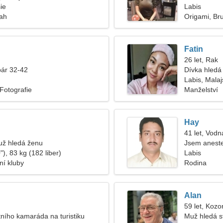
ie
Labis
tah
Origami, Bru
Fatin
26 let, Rak
pár 32-42
Dívka hledá 
Labis, Malaj
 Fotografie
Manželství
Hay
41 let, Vodn
ž hledá ženu
Jsem aneste
), 83 kg (182 liber)
Labis
ní kluby
Rodina
Alan
59 let, Kozo
tního kamaráda na turistiku
Muž hledá s