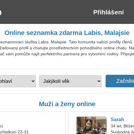
Přihlášení
Online seznamka zdarma Labis, Malajsie
eznamovací služba Labis, Malajsie. Tato komunita nabízí profily členů, 
ožadovaný profil a chatujte prostřednictvím pohodlného online chatu. N
ač vám pomůže najít perfektního partnera pro vytvoření rodiny. Připoj
Muži a ženy online
Sarah
ci
34 let, Blíže
přítelkyni 23-31
Svobodná ž