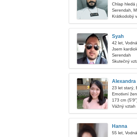
Chlap hledá 
Serendah, Ma
Krátkodobý 
Syah
42 let, Vodná
Jsem kardiol
Serendah
Skutečný vz
Alexandra
23 let starý,
Emotivní žen
173 cm (5'9")
Vážný vztah
Hanna
55 let, Vodná