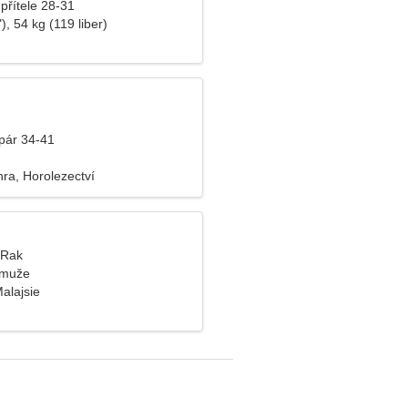
přítele 28-31
), 54 kg (119 liber)
pár 34-41
ra, Horolezectví
, Rak
 muže
alajsie