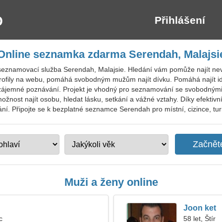
Přihlášení
Online seznamka zdarma Serendah, Malajsi
seznamovací služba Serendah, Malajsie. Hledání vám pomůže najít nevě
ofily na webu, pomáhá svobodným mužům najít dívku. Pomáhá najít ideá
 vzájemné poznávání. Projekt je vhodný pro seznamování se svobodným
žnost najít osobu, hledat lásku, setkání a vážné vztahy. Díky efekti
ní. Připojte se k bezplatné seznamce Serendah pro místní, cizince, turi
Muži a ženy online
Joon ket
c
58 let, Štír