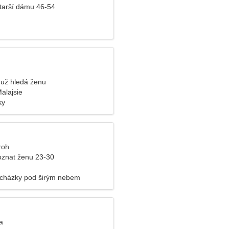
tarší dámu 46-54
už hledá ženu
alajsie
ky
roh
znat ženu 23-30
ocházky pod širým nebem
a