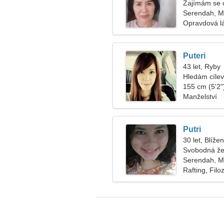
Zajímám se o
Serendah, Ma
Opravdová l
Puteri
43 let, Ryby
Hledám cíle
155 cm (5'2")
Manželství
Putri
30 let, Blížen
Svobodná že
Serendah, Ma
Rafting, Filo