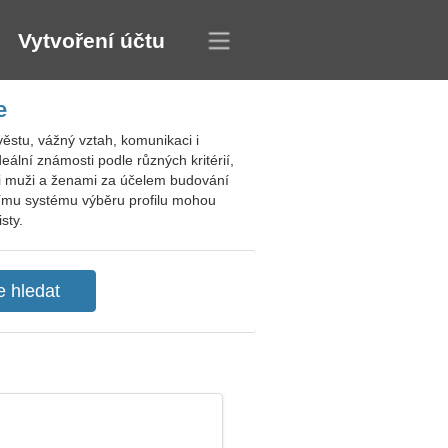
Vytvoření účtu
e
stu, vážný vztah, komunikaci i
lní známosti podle různých kritérií,
i muži a ženami za účelem budování
vnímu systému výběru profilu mohou
sty.