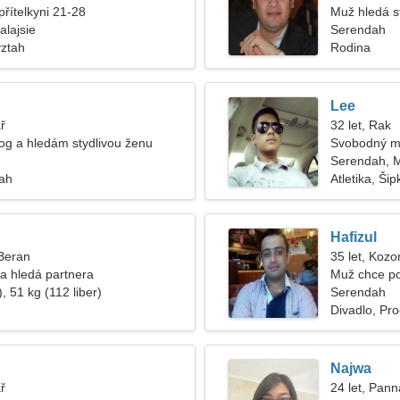
přítelkyni 21-28
Muž hledá s
lajsie
Serendah
vztah
Rodina
Lee
ř
32 let, Rak
og a hledám stydlivou ženu
Svobodný m
Serendah, M
tah
Atletika, Šip
Hafizul
 Beran
35 let, Kozo
a hledá partnera
Muž chce po
, 51 kg (112 liber)
Serendah
Divadlo, Pr
Najwa
ř
24 let, Pann