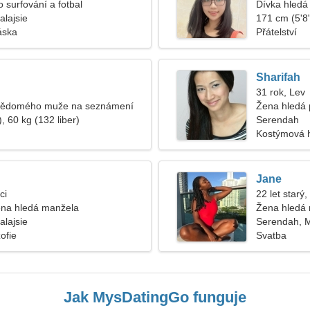
 surfování a fotbal
Dívka hledá 
lajsie
171 cm (5'8"
áska
Přátelství
Sharifah
31 rok, Lev
vědomého muže na seznámení
Žena hledá 
, 60 kg (132 liber)
Serendah
Kostýmová h
Jane
ci
22 let starý
na hledá manžela
Žena hledá
lajsie
Serendah, M
zofie
Svatba
Jak MysDatingGo funguje