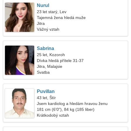
Nurul
23 let starý, Lev
Tajemná žena hledá muže
Jitra
Vážný vztah
Sabrina
25 let, Kozoroh
Dívka hledá přítele 31-37
Jitra, Malajsie
Svatba
Puvillan
43 let, Štír
Jsem kardiolog a hledám hravou ženu
181 cm (6'0"), 84 kg (185 liber)
Krátkodobý vztah