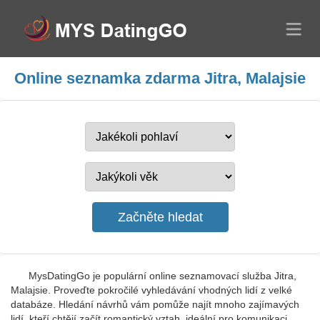
Online seznamka zdarma Jitra, Malajsie
MysDatingGo je populární online seznamovací služba Jitra,
Malajsie. Proveďte pokročilé vyhledávání vhodných lidí z velké
databáze. Hledání návrhů vám pomůže najít mnoho zajímavých
lidí, kteří chtějí začít romantický vztah, ideální pro komunikaci,