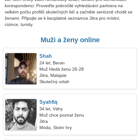
korespondenci. Proveďte pokročilé vyhledávání partnera na
velkém počtu profilů skutečných lidí a začněte seriózně chodit se
ženami. Připojte se k bezplatné seznamce Jitra pro místní,
cizince, turisty.
Muži a ženy online
Shah
24 let, Beran
Muž hledá ženu 26-28
Jitra, Malajsie
Skutečný vztah
Syahfiq
34 let, Váhy
Muž chce poznat ženu
Jitra
Móda, Stolní hry