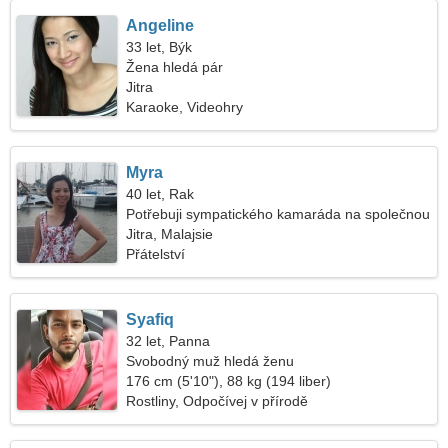
Angeline
33 let, Býk
Žena hledá pár
Jitra
Karaoke, Videohry
Myra
40 let, Rak
Potřebuji sympatického kamaráda na společnou
procházku
Jitra, Malajsie
Přátelství
Syafiq
32 let, Panna
Svobodný muž hledá ženu
176 cm (5'10"), 88 kg (194 liber)
Rostliny, Odpočívej v přírodě