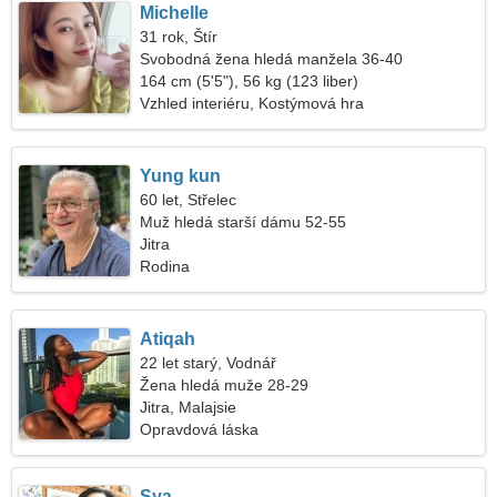
Michelle
31 rok, Štír
Svobodná žena hledá manžela 36-40
164 cm (5'5"), 56 kg (123 liber)
Vzhled interiéru, Kostýmová hra
Yung kun
60 let, Střelec
Muž hledá starší dámu 52-55
Jitra
Rodina
Atiqah
22 let starý, Vodnář
Žena hledá muže 28-29
Jitra, Malajsie
Opravdová láska
Sya