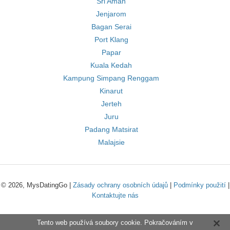
Sri Aman
Jenjarom
Bagan Serai
Port Klang
Papar
Kuala Kedah
Kampung Simpang Renggam
Kinarut
Jerteh
Juru
Padang Matsirat
Malajsie
© 2026, MysDatingGo |
Zásady ochrany osobních údajů
|
Podmínky použití
|
Kontaktujte nás
Tento web používá soubory cookie. Pokračováním v