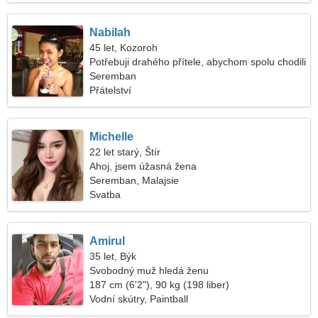
Nabilah
45 let, Kozoroh
Potřebuji drahého přítele, abychom spolu chodili
Seremban
Přátelství
Michelle
22 let starý, Štír
Ahoj, jsem úžasná žena
Seremban, Malajsie
Svatba
Amirul
35 let, Býk
Svobodný muž hledá ženu
187 cm (6'2"), 90 kg (198 liber)
Vodní skútry, Paintball