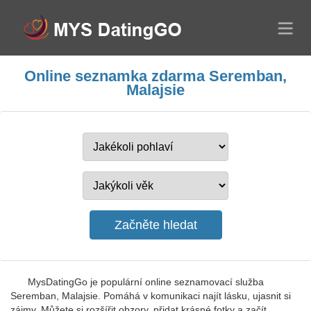
Online seznamka zdarma Seremban,
Malajsie
MysDatingGo je populární online seznamovací služba
Seremban, Malajsie. Pomáhá v komunikaci najít lásku, ujasnit si
zájmy. Můžete si rozšířit obzory, přidat krásné fotky a začít