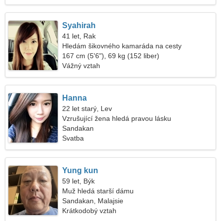
Syahirah
41 let, Rak
Hledám šikovného kamaráda na cesty
167 cm (5'6"), 69 kg (152 liber)
Vážný vztah
Hanna
22 let starý, Lev
Vzrušující žena hledá pravou lásku
Sandakan
Svatba
Yung kun
59 let, Býk
Muž hledá starší dámu
Sandakan, Malajsie
Krátkodobý vztah