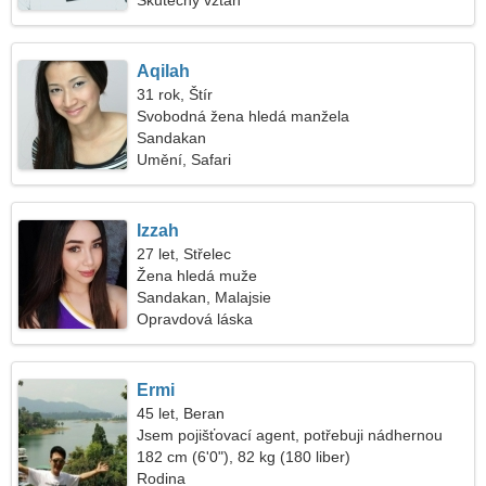
Skutečný vztah
Aqilah
31 rok, Štír
Svobodná žena hledá manžela
Sandakan
Umění, Safari
Izzah
27 let, Střelec
Žena hledá muže
Sandakan, Malajsie
Opravdová láska
Ermi
45 let, Beran
Jsem pojišťovací agent, potřebuji nádhernou
ženu
182 cm (6'0"), 82 kg (180 liber)
Rodina