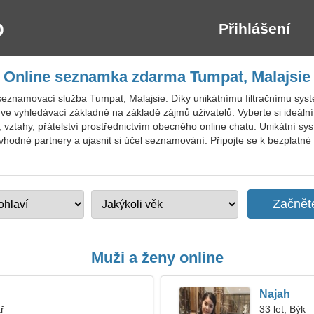
Přihlášení
Online seznamka zdarma Tumpat, Malajsie
seznamovací služba Tumpat, Malajsie. Díky unikátnímu filtračnímu syst
di ve vyhledávací základně na základě zájmů uživatelů. Vyberte si ideál
, vztahy, přátelství prostřednictvím obecného online chatu. Unikátní s
vhodné partnery a ujasnit si účel seznamování. Připojte se k bezplatn
Muži a ženy online
Najah
ř
33 let, Býk