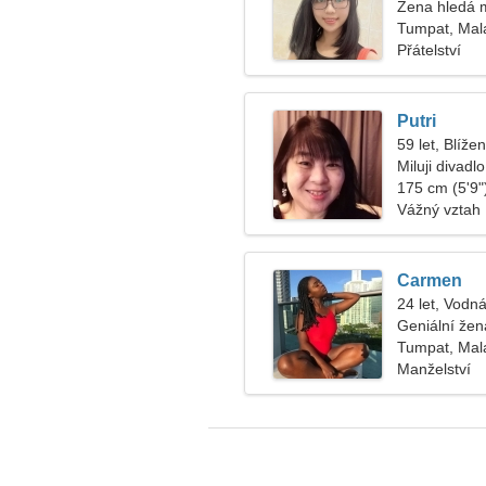
Žena hledá 
Tumpat, Mala
Přátelství
Putri
59 let, Blížen
Miluji divadl
175 cm (5'9")
Vážný vztah
Carmen
24 let, Vodná
Geniální žen
Tumpat, Mala
Manželství