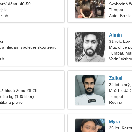
tarší dámu 46-50
Svobodná ž
jsie
Tumpat
vztah
Auta, Brusle
Aimin
ci
31 rok, Lev
k a hledám společenskou ženu
Muž chce po
Tumpat, Mal
tah
Vodní skútry
Zaikal
22 let starý,
ž hledá ženu 26-28
Muž hledá 
, 86 kg (189 liber)
Tumpat
litika a právo
Rodina
Myra
26 let, Kozo