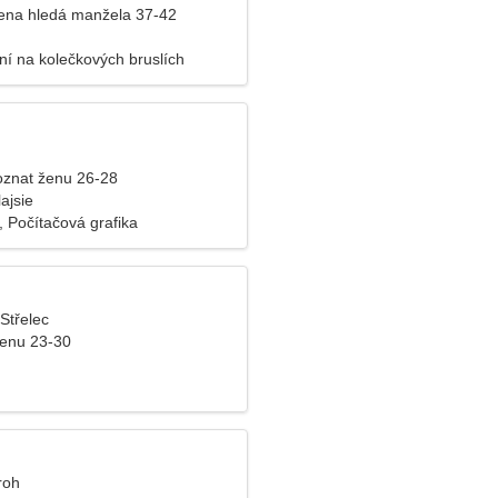
ena hledá manžela 37-42
ní na kolečkových bruslích
znat ženu 26-28
ajsie
, Počítačová grafika
 Střelec
ženu 23-30
roh