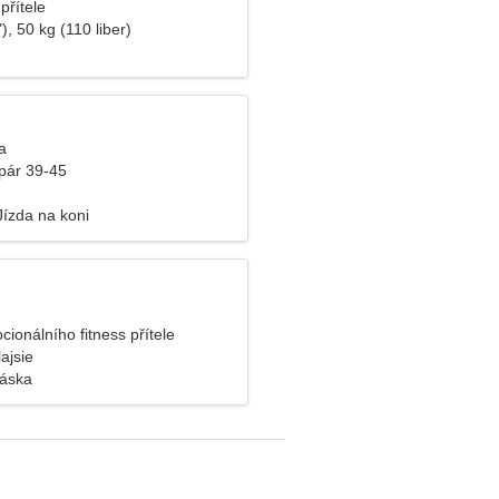
přítele
), 50 kg (110 liber)
a
pár 39-45
Jízda na koni
ionálního fitness přítele
ajsie
láska