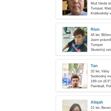
Muž hledá s
Tumpat, Mala
Krátkodobý 
Rion
45 let, Blížen
Jsem právní
Tumpat
Skutečný vz
Tan
32 let, Váhy
Svobodný mu
189 cm (6'3")
Paintball, Po
Atiqah
21 let, Beran