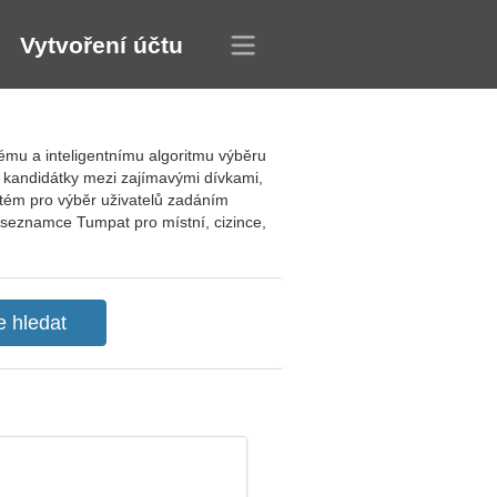
Vytvoření účtu
ému a inteligentnímu algoritmu výběru
ní kandidátky mezi zajímavými dívkami,
ystém pro výběr uživatelů zadáním
é seznamce Tumpat pro místní, cizince,