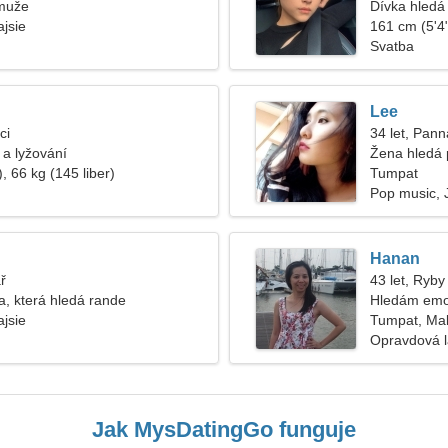
muže
Dívka hledá 
jsie
161 cm (5'4"
Svatba
Lee
ci
34 let, Pann
o a lyžování
Žena hledá 
, 66 kg (145 liber)
Tumpat
Pop music, 
Hanan
ř
43 let, Ryby
a, která hledá rande
Hledám emoc
jsie
Tumpat, Mal
Opravdová 
Jak MysDatingGo funguje